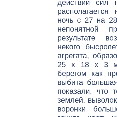
действий сил н
располагается 
ночь с 27 на 2
непонятной п
результате во
некого бысроле
агрегата, обра
25 х 18 х 3 м
берегом как п
выбита большая
показали, что 
землей, выволо
воронки больш