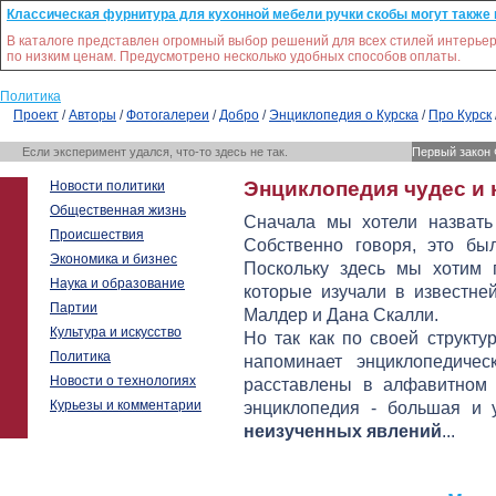
Классическая фурнитура для кухонной мебели ручки скобы могут также 
В каталоге представлен огромный выбор решений для всех стилей интерьер
по низким ценам. Предусмотрено несколько удобных способов оплаты.
Политика
Проект
/
Авторы
/
Фотогалереи
/
Добро
/
Энциклопедия о Курска
/
Про Курск
Если эксперимент удался, что-то здесь не так.
Первый закон 
Энциклопедия чудес и 
Новости политики
Общественная жизнь
Сначала мы хотели назвать 
Происшествия
Собственно говоря, это бы
Экономика и бизнес
Поскольку здесь мы хотим 
Наука и образование
которые изучали в известней
Партии
Малдер и Дана Скалли.
Культура и искусство
Но так как по своей структ
Политика
напоминает энциклопедичес
Новости о технологиях
расставлены в алфавитном п
Курьезы и комментарии
энциклопедия - большая и 
неизученных явлений
...