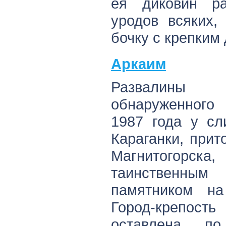
ея диковин ра
уродов всяких,
бочку с крепким 
Аркаим
Развалины д
обнаруженного
1987 года у сл
Караганки, прит
Магнитогорска
таинственны
памятником на
Город-крепость
оставлена п