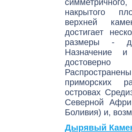
симметричного
накрытого пл
верхней кам
достигает неск
размеры - д
Назначение и
достоверн
Распростра
приморских р
островах Среди
Северной Африк
Боливия) и, возм
Дырявый Каме