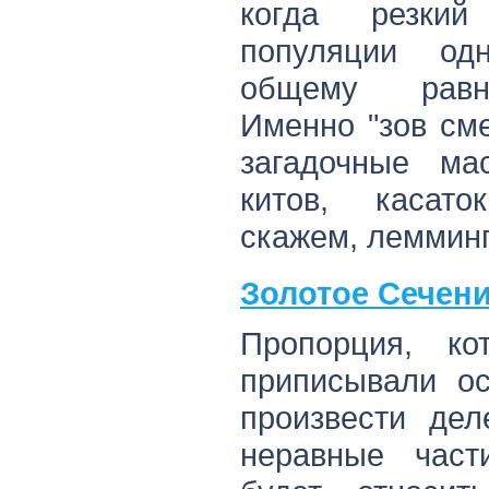
когда резкий
популяции од
общему равн
Именно "зов см
загадочные ма
китов, касато
скажем, лемминг
Золотое Сечен
Пропорция, ко
приписывали ос
произвести дел
неравные част