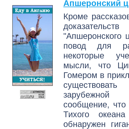
Апшеронский ц
Кроме рассказо
доказательс
"Апшеронского ц
повод для ра
некоторые уч
мысли, что Ци
Гомером в прик
существоват
зарубежной
сообщение, что
Тихого океан
обнаружен гига