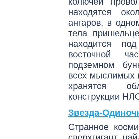
колючей провол
находятся око
ангаров, в одно
тела пришельце
находится по
восточной ч
подземном бун
всех мыслимых 
хранятся о
конструкции НЛ
Звезда-Одиноч
Странное косми
сверхгигант, на