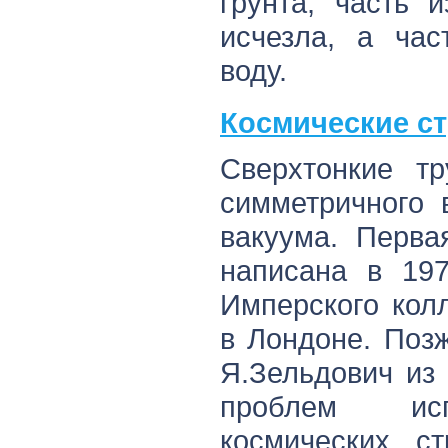
грунта, часть 
исчезла, а ча
воду.
Космические с
Сверхтонкие тр
симметричного 
вакуума. Перва
написана в 197
Имперского кол
в Лондоне. Поз
Я.Зельдович из
проблем исп
космических с