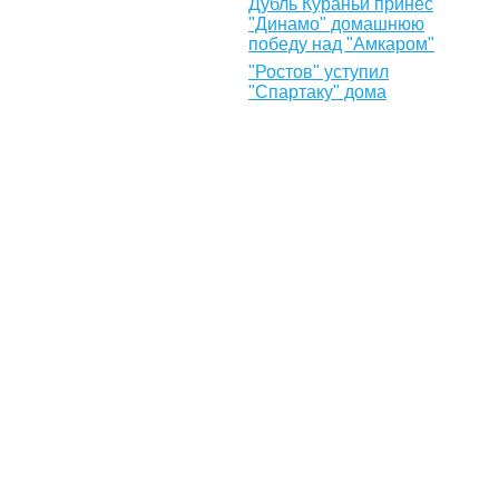
Дубль Кураньи принес
"Динамо" домашнюю
победу над "Амкаром"
"Ростов" уступил
"Спартаку" дома