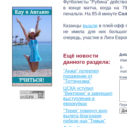
Футболисты "Рубина" действо
в конце матча, когда на 7
пенальти. На 85-й минуте
Сол
Казанцы
вышли
в плей-офф п
не имела для них большог
очередь, участие в Лиги Евро
Ещё новости
Доба
Имя
данного раздела:
E-
"Анжи" потерпел
mail
поражение от
Комм
"Тоттенхэма"
ЦСКА уступил
"Виктории" и завершил
выступление в
еврокубках
Пере
"Терек" покинул зону
вылета благодаря
победе над "Томью"