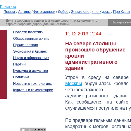
Политика
Проект
/
Авторы
/
Фотогалереи
/
Добро
/
Энциклопедия о Курска
/
Про Курск
Делать хорошие машины для наших дорог - то же самое, что
Народная му
строить хорошие дороги для наших машин...
Новости политики
11.12.2013 12:44
Общественная жизнь
На севере столицы
Происшествия
произошло обрушение
Экономика и бизнес
кровли
Наука и образование
административного
Партии
здания
Культура и искусство
Утром в среду на севере
Политика
Москвы
обрушилась кровля
Новости о технологиях
четырехэтажного
Курьезы и комментарии
административного здания.
Как сообщается на сайт
случившемся поступило на пул
По предварительным данным
квадратных метров, остальн