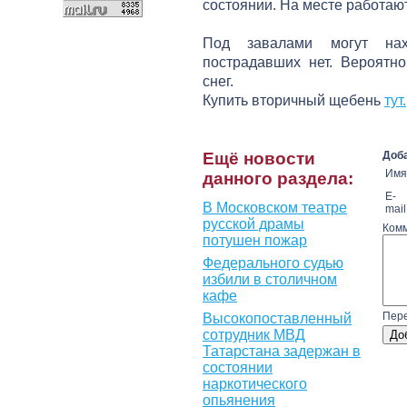
состоянии. На месте работают
Под завалами могут на
пострадавших нет. Вероятн
снег.
Купить вторичный щебень
тут.
Ещё новости
Доба
Имя
данного раздела:
E-
В Московском театре
mail
русской драмы
Комм
потушен пожар
Федерального судью
избили в столичном
кафе
Пере
Высокопоставленный
сотрудник МВД
Татарстана задержан в
состоянии
наркотического
опьянения